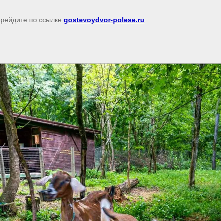
перейдите по ссылке
gostevoydvor-polese.ru